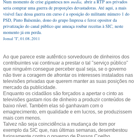
Num momento de crise gigantesca nos
media,
abrir a RTP aos privados
seria comprar uma guerra de proporções devastadoras. Até aqui, a mais
visível face dessa guerra em curso é a oposição do militante número 1 do
PSD, Pinto Balsemão, dono do grupo Impresa e feroz opositor da
privatização do canal público que ameaça roubar receitas à SIC, neste
momento já em perda.
Jornal "I", 01.08..2011
Ao que parece este autêntico sorvedouro de dinheiros dos
contribuintes vai continuar a prestar o tal "serviço público"
que ninguém consegue perceber qual seja, se
o governo
não tiver a coragem de afrontar os interesses instalados nas
televisões privadas que querem manter as suas posições no
mercado da publicidade.
Enquanto os cidadãos são forçados a apertar o cinto as
televisões gastam rios de dinheiro a produzir conteúdos de
baixo nível. Também elas só ganhavam
com o
emagrecimento,
em qualidade e em lucros, se produzissem
mais com menos.
Talvez não seja coincidência a mudança de tom por
exemplo da SIC que, nas últimas semanas, desembestou
furiosamente contra o governo de Passos Coelho.