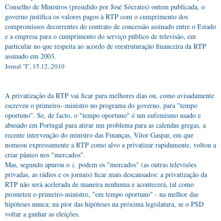
Conselho de Ministros (presidido por José Sócrates) ontem publicada, o
governo justifica os valores pagos à RTP com o cumprimento dos
compromissos decorrentes do contrato de concessão assinado entre o Estado
e a empresa para o cumprimento do serviço público de televisão, em
particular no que respeita ao acordo de reestruturação financeira da RTP
assinado em 2003.
Jornal "I", 15.12..2010
A privatização da RTP vai ficar para melhores dias ou, como avisadamente
escreveu o primeiro--ministro no programa do governo, para "tempo
oportuno". Se, de facto, o "tempo oportuno" é um eufemismo usado e
abusado em Portugal para atirar um problema para as calendas gregas, a
recente intervenção do ministro das Finanças, Vítor Gaspar, em que
nomeou expressamente a RTP como alvo a privatizar rapidamente, voltou a
criar pânico nos "mercados".
Mas, segundo apurou o
i,
podem os "mercados" (as outras televisões
privadas, as rádios e os jornais) ficar mais descansados: a privatização da
RTP não será acelerada de maneira nenhuma e acontecerá, tal como
prometeu o primeiro-ministro, "em tempo oportuno" - na melhor das
hipóteses nunca; na pior das hipóteses na próxima legislatura, se o PSD
voltar a ganhar as eleições.